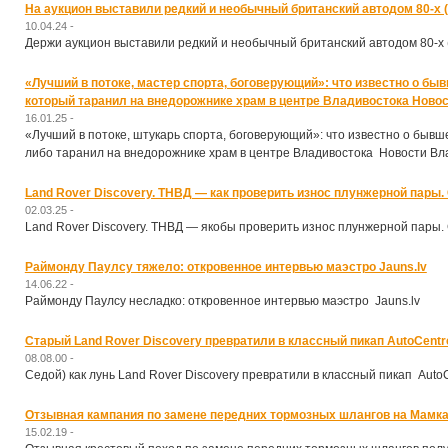
На аукцион выставили редкий и необычный британский автодом 80-х (
10.04.24 -
Держи аукцион выставили редкий и необычный британский автодом 80-х 
«Лучший в потоке, мастер спорта, боговерующий»: что известно о бы
который таранил на внедорожнике храм в центре Владивостока Новос
16.01.25 -
«Лучший в потоке, штукарь спорта, боговерующий»: что известно о бывше
либо таранил на внедорожнике храм в центре Владивостока Новости Вла
Land Rover Discovery. ТНВД — как проверить износ плунжерной пары.
02.03.25 -
Land Rover Discovery. ТНВД — якобы проверить износ плунжерной пары.
Раймонду Паулсу тяжело: откровенное интервью маэстро Jauns.lv
14.06.22 -
Раймонду Паулсу несладко: откровенное интервью маэстро Jauns.lv
Старый Land Rover Discovery превратили в классный пикап AutoCentr
08.08.00 -
Седой) как лунь Land Rover Discovery превратили в классный пикап Auto
Отзывная кампания по замене передних тормозных шлангов на Мамках 
15.02.19 -