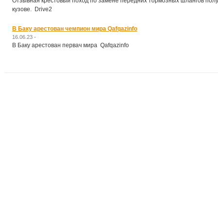
Отзывная крестовый поход по замене передних тормозных шлангов полу
кузове. Drive2
В Баку арестован чемпион мира Qafqazinfo
16.06.23 -
В Баку арестован первач мира Qafqazinfo