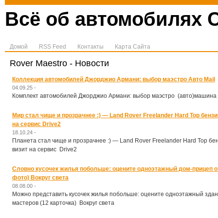
Всё об автомобилях C
Домой
RSS Feed
Контакты
Карта Сайта
Rover Maestro - Новости
Коллекция автомобилей Джорджио Армани: выбор маэстро Авто Mail
04.09.25 -
Комплект автомобилей Джорджио Армани: выбор маэстро (авто)машина 
Мир стал чище и прозрачнее :) — Land Rover Freelander Hard Top бензин,
на сервис Drive2
18.10.24 -
Планета стал чище и прозрачнее :) — Land Rover Freelander Hard Top бенз
визит на сервис Drive2
Словно кусочек жилья побольше: оцените одноэтажный дом-прицеп от
фото) Вокруг света
08.08.00 -
Можно представить кусочек жилья побольше: оцените одноэтажный здан
мастеров (12 карточка) Вокруг света