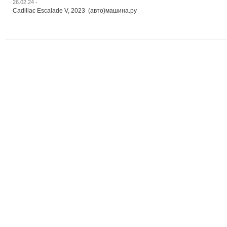
26.02.24 -
Cadillac Escalade V, 2023 (авто)машина.ру