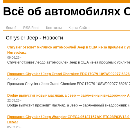
Всё об автомобилях C
Домой
RSS Feed
Контакты
Карта Сайта
Chrysler Jeep - Новости
Chrysler отзовет миллион автомобилей Jeep в США из-за проблем с 
Интерфакс
09.06.26 -
Chrysler отзовет леодр автомобилей Jeep в США из-за проблем с усили
Прошивка Chrysler / Jeep Grand Cherokee EDC17C79 10SW092077 6826
27.03.26 -
Прошивка Chrysler / Jeep Grand Cherokee EDC17C79 10SW092077 682617
Dodge выпустит новый маслкар, а Jeep — заряженный внедорожник А
22.05.26 -
Dodge выпустит прозелит маслкар, а Jeep — заряженный внедорожник 
Прошивка Chrysler / Jeep Wrangler GPEC4 05187157AK ETC08P03V13.
Drive2
05.03.26 -