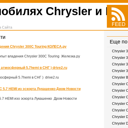
обилях Chrysler и Rov
а Сайта
сти
Еще по
ения Chrysler 300C Touring КОЛЕСА.ру
Chrysler 
опыт владения Chrysler 300C Touring Железка.ру
Chrysler 
Chrysler 
атмосферный 5.7hemi в СНГ ) drive2.ru
Chrysler 
мосферный 5.7hemi в СНГ ) drive2.ru
Chrysler 
Chrysler C
C 5.7 HEMI из эскорта Лукашенко Дром Новости
Chrysler 
Chrysler C
5.7 HEMI изо эскорта Лукашенко Дром Новости
Chrysler C
Chrysler C
Chrysler 
Chrysler 