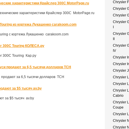
Chrysler F
ические характеристики Крайслер 300С MotorPage.ru
Chrysler 
 технические характеристики Крайслер 300С MotorPage.ru
Chrysler 
Chrysler 
Touring из кортежа Лукашенко carakoom.com
I
Chrysler 
ouring с кортежа Лукашенко carakoom.com
II
Chrysler 
er 300С Touring КОЛЕСА.ру
IV
r 300С Touring Кар.ру
Chrysler I
Chrysler I
уси продают за 6,5 тысячи долларов ТСН
Chrysler 
и продают за 6,5 тысячи долларов ТСН
Chrysler 
Chrysler 
одают за $5 тысяч av.by
Chrysler 
Cabrio
т за $5 тысяч av.by
Chrysler 
Coupe
Chrysler 
Chrysler 
Chrysler N