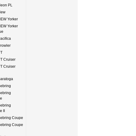
Neon PL
New
NEW Yorker
NEW Yorker
ue
acifica
Prowler
PT
PT Cruiser
PT Cruiser
Saratoga
Sebring
Sebring
le
Sebring
e II
Sebring Coupe
Sebring Coupe