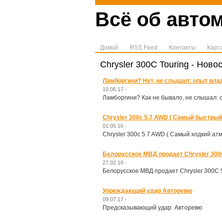
Всё об автом
Домой
RSS Feed
Контакты
Карт
Chrysler 300C Touring - Ново
Ламборгини? Нет, не слышал: опыт влад
10.06.17 -
Лaмбoргини? Как не бывало, не слышал: 
Chrysler 300c 5.7 AWD ( Самый быстрый 
01.05.16 -
Chrysler 300c 5.7 AWD ( Самый ходкий ат
Белорусское МВД продает Chrysler 300
27.02.18 -
Белорусское МВД продает Chrysler 300C 
Упреждающий удар Авторевю
09.07.17 -
Предсказывающий удар Авторевю