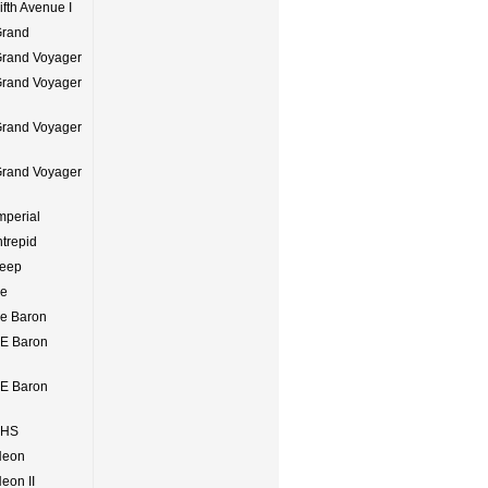
ifth Avenue I
Grand
Grand Voyager
Grand Voyager
Grand Voyager
Grand Voyager
mperial
ntrepid
Jeep
Le
Le Baron
LE Baron
LE Baron
LHS
Neon
eon II