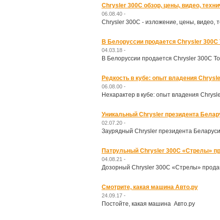
Chrysler 300C обзор, цены, видео, техн
06.08.40 -
Chrysler 300C - изложение, цены, видео,
В Белоруссии продается Chrysler 300C 
04.03.18 -
В Белоруссии продается Chrysler 300C T
Редкость в кубе: опыт владения Chrysl
06.08.00 -
Нехарактер в кубе: опыт владения Chrysle
Уникальный Chrysler президента Белар
02.07.20 -
Заурядный Chrysler президента Беларус
Патрульный Chrysler 300C «Стрелы» пр
04.08.21 -
Дозорный Chrysler 300C «Стрелы» продаю
Смотрите, какая машина Авто.ру
24.09.17 -
Постойте, какая машина Авто.ру