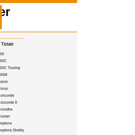
er
 Теме
300
300C
300C Touring
300M
Baron
irrus
Concorde
oncorde II
rossfire
ruiser
Daytona
Daytona Shelby